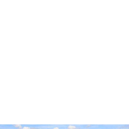
Accueil
Cidre Cotentin
Pop’Culture
Experts & Professionnels
Envies
Producteurs
Millésimes
Vieillissement Prolongé
Contact