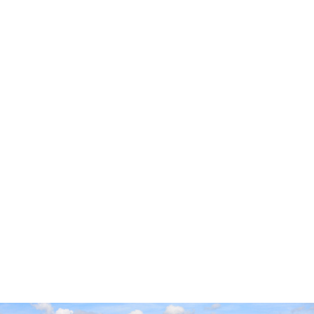
Accueil
Cidre Cotentin
Pop’Culture
Experts & Professionnels
Envies
Producteurs
Millésimes
Vieillissement Prolongé
Contact