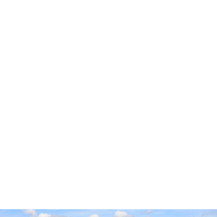
Accueil
Cidre Cotentin
Pop’Culture
Experts & Professionnels
Envies
Producteurs
Millésimes
Vieillissement Prolongé
Contact