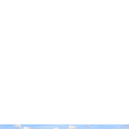
Accueil
Cidre Cotentin
Pop’Culture
Experts & Professionnels
Envies
Producteurs
Millésimes
Vieillissement Prolongé
Contact