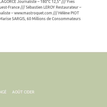
 LAGORCE Journaliste – 180°C 12,5° /// Yves
uest-France /// Sébastien LEROY Restaurateur –
naliste – www.mastroquet.com /// Hélène PIOT
// Marise SARGIS, 60 Millions de Consommateurs
ONGÉ
AOÛT CIDER