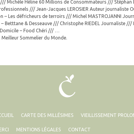
r /// Michèle Héline 60 Millions de Consommateurs /// Stéphan
rofessionnels /// Jean-Jacques LEROSIER Auteur journaliste O
on – Les défricheurs de terroirs /// Michel MASTROJANNI Jour
 – Betttane & Desseauve /// Christophe RIEDEL Journaliste /
 Domicile – Food Chéri /// …
C Meilleur Sommelier du Monde.
CCUEIL
CARTE DES MILLÉSIMES
VIEILLISSEMENT PROL
ERCI
MENTIONS LÉGALES
CONTACT