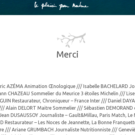
Merci
ric AZÉMA Animation Œnologique /// Isabelle BACHELARD Jour
 Yann CHAZEAU Sommelier du Meurice 3 étoiles Michelin /// Li
UIN Restaurateur, Chroniqueur – France Inter /// Daniel D
// Alain DELORT Maitre Sommelier /// Sébastien DEMORAND cr
Jean DUSAUSSOY Journaliste – Gault&Millau, Paris Match, Le M
 Restaurateur – Les Noces de Jeannette, La Bonne Franquette
re /// Ariane GRUMBACH Journaliste Nutritionniste /// Genev