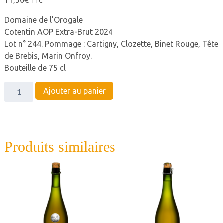
TTC
Domaine de l’Orogale
Cotentin AOP Extra-Brut 2024
Lot n° 244. Pommage : Cartigny, Clozette, Binet Rouge, Tête
de Brebis, Marin Onfroy.
Bouteille de 75 cl
quantité
Ajouter au panier
de
Domaine
de
l'Orogale
Produits similaires
Cotentin
AOP
Extra-
Brut
2024