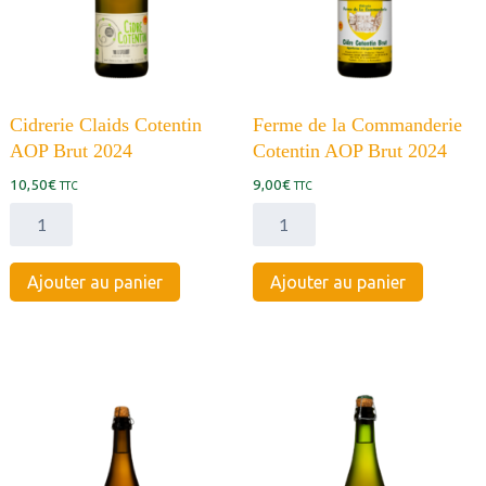
Cidrerie Claids Cotentin
Ferme de la Commanderie
AOP Brut 2024
Cotentin AOP Brut 2024
10,50
€
9,00
€
TTC
TTC
quantité
quantité
de
de
Cidrerie
Ferme
Ajouter au panier
Ajouter au panier
Claids
de
Cotentin
la
AOP
Commanderie
Brut
Cotentin
2024
AOP
Brut
2024