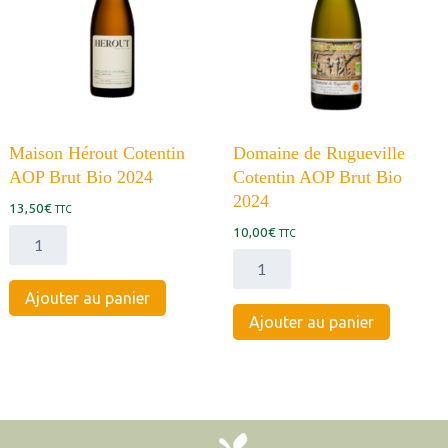
Maison Hérout Cotentin
Domaine de Rugueville
AOP Brut Bio 2024
Cotentin AOP Brut Bio
2024
13,50
€
TTC
10,00
€
quantité
TTC
de
quantité
Maison
de
Ajouter au panier
Hérout
Domaine
Ajouter au panier
Cotentin
de
AOP
Rugueville
Brut
Cotentin
Bio
AOP
2024
Brut