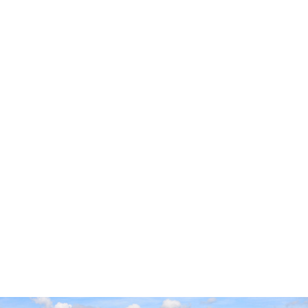
Accueil
Cidre Cotentin
Pop’Culture
Experts & Professionnels
Envies
Producteurs
Millésimes
Vieillissement Prolongé
Contact