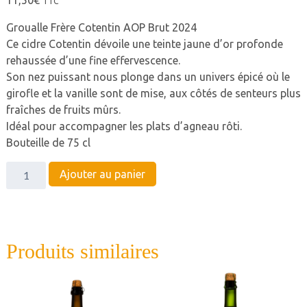
TTC
Groualle Frère Cotentin AOP Brut 2024
Ce cidre Cotentin dévoile une teinte jaune d’or profonde
rehaussée d’une fine effervescence.
Son nez puissant nous plonge dans un univers épicé où le
girofle et la vanille sont de mise, aux côtés de senteurs plus
fraîches de fruits mûrs.
Idéal pour accompagner les plats d’agneau rôti.
Bouteille de 75 cl
quantité
Ajouter au panier
de
Groualle
Frère
Cotentin
Produits similaires
AOP
Brut
2024