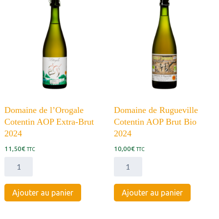
2024
Domaine de l’Orogale
Domaine de Rugueville
Cotentin AOP Extra-Brut
Cotentin AOP Brut Bio
2024
2024
11,50
€
10,00
€
TTC
TTC
quantité
quantité
de
de
Domaine
Domaine
Ajouter au panier
Ajouter au panier
de
de
l'Orogale
Rugueville