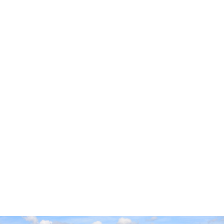
Accueil
Cidre Cotentin
Pop’Culture
Experts & Professionnels
Envies
Producteurs
Millésimes
Vieillissement Prolongé
Contact