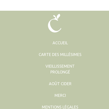
Cotentin
Cotentin
AOP
AOP
Extra-
Brut
Brut
Bio
2024
2024
ACCUEIL
CARTE DES MILLÉSIMES
VIEILLISSEMENT
PROLONGÉ
AOÛT CIDER
MERCI
MENTIONS LÉGALES