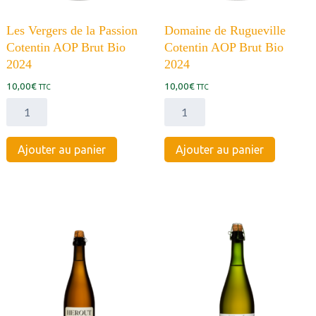
Les Vergers de la Passion
Domaine de Rugueville
Cotentin AOP Brut Bio
Cotentin AOP Brut Bio
2024
2024
10,00
€
10,00
€
TTC
TTC
quantité
quantité
de
de
Les
Domaine
Ajouter au panier
Ajouter au panier
Vergers
de
de
Rugueville
la
Cotentin
Passion
AOP
Cotentin
Brut
AOP
Bio
Brut
2024
Bio
2024