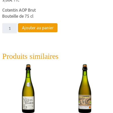
TTC
Cotentin AOP Brut
Bouteille de 75 cl
quantité
Ajouter au panier
de
Ferme
de
la
Produits similaires
Commanderie
Cotentin
AOP
Brut
2024