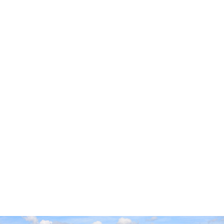
Accueil
Cidre Cotentin
Pop’Culture
Experts & Professionnels
Envies
Producteurs
Millésimes
Vieillissement Prolongé
Contact