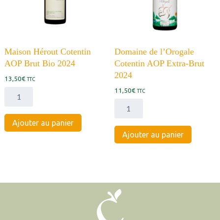
Maison Hérout Cotentin
Domaine de l’Orogale
AOP Brut Bio 2024
Cotentin AOP Extra-Brut
2024
13,50
€
TTC
11,50
€
quantité
TTC
de
quantité
Maison
de
Ajouter au panier
Hérout
Domaine
Ajouter au panier
Cotentin
de
AOP
l'Orogale
Brut
Cotentin
Bio
AOP
2024
Extra-
Brut
2024