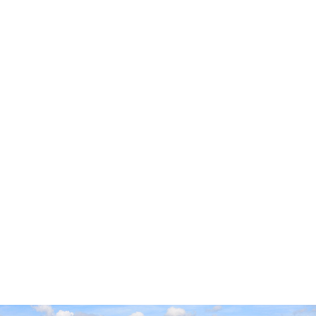
Accueil
Cidre Cotentin
Pop’Culture
Experts & Professionnels
Envies
Producteurs
Millésimes
Vieillissement Prolongé
Contact