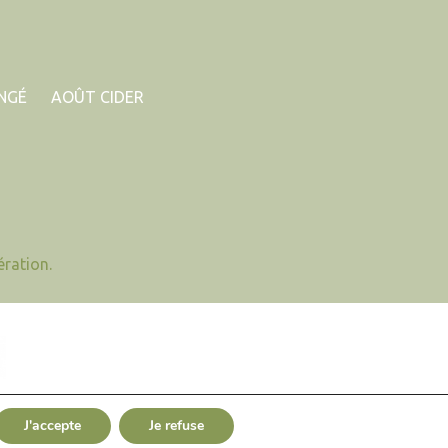
ONGÉ
AOÛT CIDER
ration.
site réalisé par
mathilde mochon
J'accepte
Je refuse