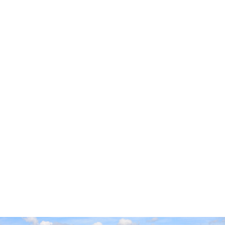
Accueil
Cidre Cotentin
Pop’Culture
Experts & Professionnels
Envies
Producteurs
Millésimes
Vieillissement Prolongé
Contact