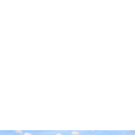
Accueil
Cidre Cotentin
Pop’Culture
Experts & Professionnels
Envies
Producteurs
Millésimes
Vieillissement Prolongé
Contact