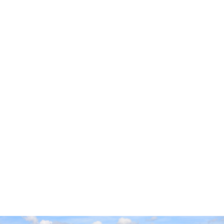
Accueil
Cidre Cotentin
Pop’Culture
Experts & Professionnels
Envies
Producteurs
Millésimes
Vieillissement Prolongé
Contact