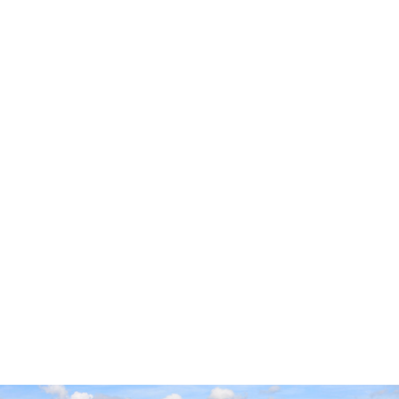
Accueil
Cidre Cotentin
Pop’Culture
Experts & Professionnels
Envies
Producteurs
Millésimes
Vieillissement Prolongé
Contact