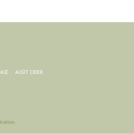
ONGÉ
AOÛT CIDER
ration.