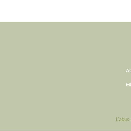
A
M
L'abus